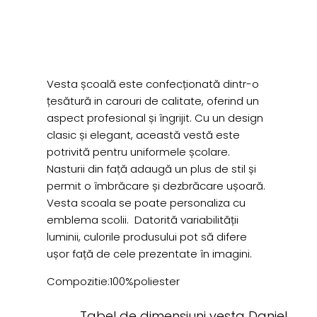
Vesta școală este confecționată dintr-o
țesătură in carouri de calitate, oferind un
aspect profesional și îngrijit. Cu un design
clasic și elegant, această vestă este
potrivită pentru uniformele școlare.
Nasturii din față adaugă un plus de stil și
permit o îmbrăcare și dezbrăcare ușoară.
Vesta scoala se poate personaliza cu
emblema scolii. Datorită variabilității
luminii, culorile produsului pot să difere
ușor față de cele prezentate în imagini.
Compozitie:100%poliester
Tabel de dimensiuni
vesta Daniel