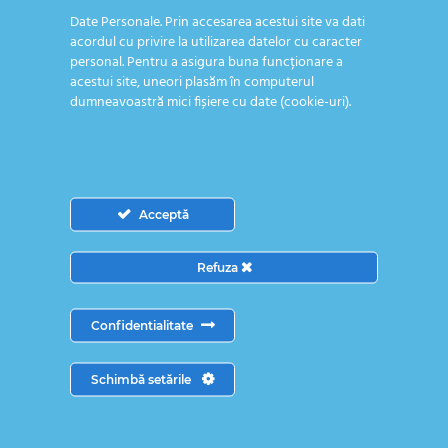
rosu
SKU:
NU SE APLICĂ
Date Personale. Prin accesarea acestui site va dati
cu
acordul cu privire la utilizarea datelor cu caracter
negru
personal. Pentru a asigura buna funcționare a
acestui site, uneori plasăm în computerul
dumneavoastră mici fișiere cu date (cookie-uri).
Acceptă
PRODUSE SIMILARE
Refuza
Confidentialitate
Cardigan școală
Cardigan școală
Dorel gri cu
Dorel gri cu rosu
Schimbă setările
119,00
lei
–
grena
Interval
135,00
lei
119,00
lei
–