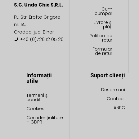
S.C. Unda Chic S.R.L.
Cum
cumpăr
PL: Str. Erofte Grigore
Livrare și
nr. 1A,
plăți
Oradea, jud. Bihor
Politica de
+40 (0)726 12 05 20
retur
Formular
de retur
Informații
Suport clienți
utile
Despre noi
Termeni și
Contact
condiții
ANPC
Cookies
Confidențialitate
– GDPR