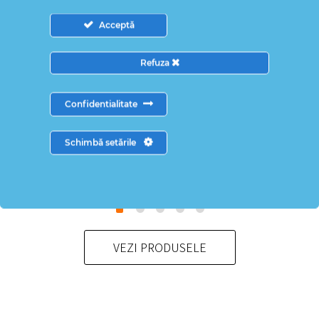
Acceptă
Refuza
Camasa scoala
Pantalon scoala
Confidentialitate
fete Mirela maneca
Costi negru
scurta alba
115,00
lei
–
Schimbă setările
103,00
lei
–
Interval
125,00
lei
Interval
108,00
lei
de
de
prețuri:
prețuri:
115,00 lei
103,00 lei
până
până
la
VEZI PRODUSELE
la
125,00 lei
108,00 lei