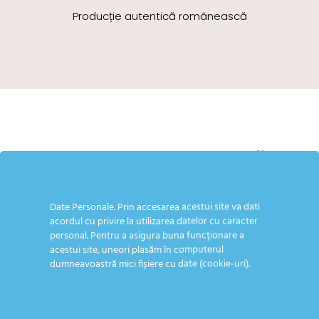
Producție autentică românească
Stil vestimentar fermecător
Descoperă noua
Date Personale. Prin accesarea acestui site va dati
acordul cu privire la utilizarea datelor cu caracter
colecție pentru
personal. Pentru a asigura buna funcționare a
micile vedete ale
acestui site, uneori plasăm în computerul
familiei!
dumneavoastră mici fișiere cu date (cookie-uri).