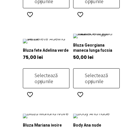
opțiunile
opțiunile
în
în
pagina
pagina
Acest
Acest
produsului.
produsului.
produs
produs
are
are
mai
mai
multe
multe
Bluza Georgiana
variații.
variații.
Bluza fete Adelina verde
maneca lunga fucsia
Opțiunile
Opțiunile
75,00
lei
50,00
lei
pot
pot
fi
fi
Selectează
Selectează
alese
alese
opțiunile
opțiunile
în
în
pagina
pagina
Acest
Acest
produsului.
produsului.
produs
produs
are
are
mai
mai
multe
multe
Bluza Mariana ivoire
Body Ana nude
variații.
variații.