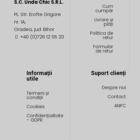
S.C. Unda Chic S.R.L.
Cum
cumpăr
PL: Str. Erofte Grigore
Livrare și
nr. 1A,
plăți
Oradea, jud. Bihor
Politica de
+40 (0)726 12 05 20
retur
Formular
de retur
Informații
Suport clienți
utile
Despre noi
Termeni și
Contact
condiții
ANPC
Cookies
Confidențialitate
– GDPR