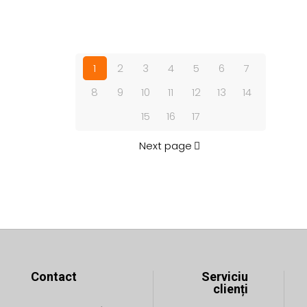
are
are
mai
mai
multe
multe
variații.
variații.
1
2
3
4
5
6
7
Opțiunile
Opțiunile
8
9
10
11
12
13
14
pot
pot
fi
fi
15
16
17
alese
alese
în
în
Next page
pagina
pagina
produsului.
produsului.
Contact
Serviciu
clienți