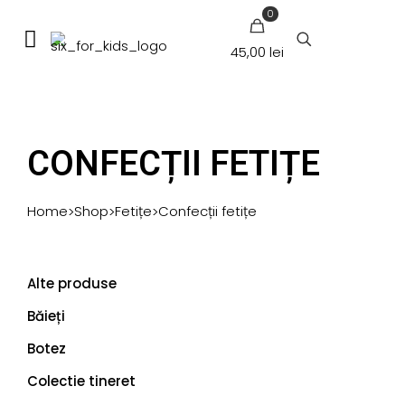
0
45,00 lei
CONFECȚII FETIȚE
Home
Shop
Fetițe
Confecții fetițe
>
>
>
Alte produse
Băieți
Botez
Colectie tineret