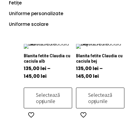
Fetițe
Uniforme personalizate
Uniforme scolare
Blanita fetite Claudia cu
Blanita fetite Claudia cu
caciula alb
caciula bej
135,00
lei
–
135,00
lei
–
Interval
Interval
145,00
lei
145,00
lei
de
de
prețuri:
prețuri:
Selectează
Selectează
135,00 lei
135,00 lei
opțiunile
opțiunile
până
până
Acest
Acest
la
la
produs
produs
145,00 lei
145,00 lei
are
are