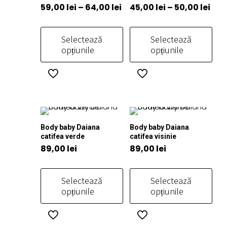
Interval
Inte
59,00
lei
–
64,00
lei
45,00
lei
–
50,00
lei
Opțiunile
Opțiunile
de
de
pot
pot
prețuri:
preț
fi
fi
Selectează
Selectează
59,00 lei
45,0
alese
alese
opțiunile
opțiunile
până
pân
în
în
Acest
Acest
la
la
pagina
pagina
produs
produs
produsului.
produsului.
64,00 lei
50,0
are
are
mai
mai
multe
multe
Body baby Daiana
Body baby Daiana
variații.
variații.
catifea verde
catifea visinie
Opțiunile
Opțiunile
89,00
lei
89,00
lei
pot
pot
fi
fi
Selectează
Selectează
alese
alese
opțiunile
opțiunile
în
în
pagina
pagina
Acest
Acest
produsului.
produsului.
produs
produs