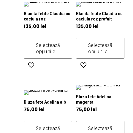
mai
mai
multe
multe
Blanita fetite Claudia cu
Blanita fetite Claudia cu
variații.
variații.
caciula roz
caciula roz prafuit
Opțiunile
Opțiunile
135,00
lei
135,00
lei
pot
pot
fi
fi
Selectează
Selectează
alese
alese
opțiunile
opțiunile
în
în
pagina
pagina
Acest
Acest
produsului.
produsului.
produs
produs
are
are
mai
mai
multe
multe
Bluza fete Adelina
variații.
variații.
Bluza fete Adelina alb
magenta
Opțiunile
Opțiunile
75,00
lei
75,00
lei
pot
pot
fi
fi
Selectează
Selectează
alese
alese