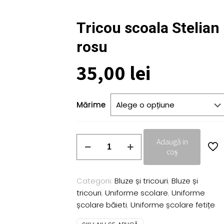
Tricou scoala Stelian
rosu
35,00
lei
Mărime
Cantitate
Adaugă in
Tricou
coș
scoala
Stelian
Categorii:
Bluze și tricouri
,
Bluze și
rosu
tricouri
,
Uniforme scolare
,
Uniforme
școlare băieti
,
Uniforme școlare fetițe