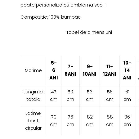
poate personaliza cu emblema scolii.
Compozitie: 100% bumbac
Tabel de dimensiuni
5-
13-
7-
9-
11-
Marime
6
14
8ANI
10ANI
12ANI
ANI
ANI
Lungime
47
50
53
56
61
totala
cm
cm
cm
cm
cm
Latime
70
76
82
88
96
bust
cm
cm
cm
cm
cm
circular