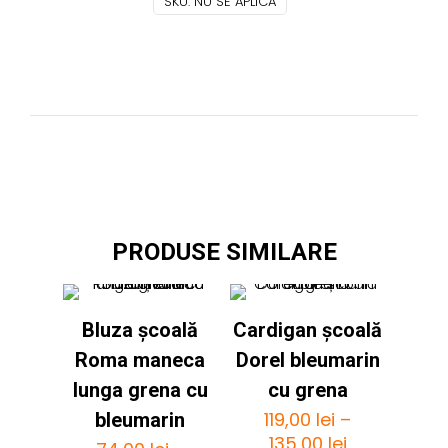
SKU:
NU SE APLICĂ
PRODUSE SIMILARE
Bluza școală
Cardigan școală
Roma maneca
Dorel bleumarin
lunga grena cu
cu grena
119,00
lei
–
bleumarin
Interval
135,00
lei