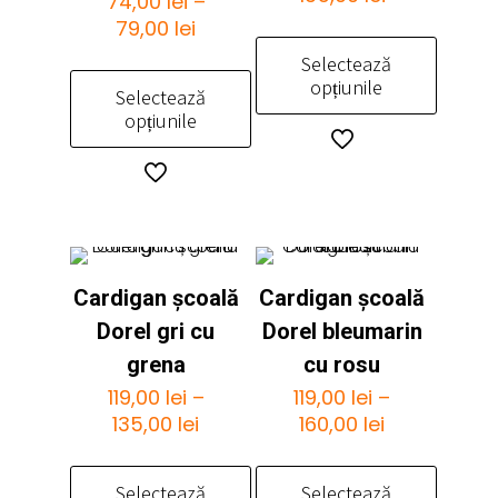
74,00
lei
–
de
Interval
79,00
lei
prețuri:
de
Selectează
119,00 lei
prețuri:
opțiunile
Selectează
până
74,00 lei
opțiunile
la
până
Acest
135,00 lei
la
produs
Acest
79,00 lei
are
produs
mai
are
multe
mai
variații.
multe
Opțiunile
Cardigan școală
Cardigan școală
variații.
pot
Opțiunile
Dorel gri cu
Dorel bleumarin
fi
pot
grena
cu rosu
alese
fi
119,00
lei
–
119,00
lei
–
în
alese
Interval
Interval
135,00
lei
160,00
lei
pagina
în
de
de
produsului.
pagina
prețuri:
prețuri:
produsului.
Selectează
Selectează