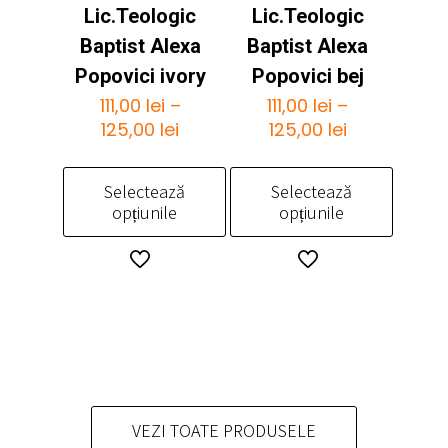
fi
pot
Lic.Teologic
Lic.Teologic
alese
fi
Baptist Alexa
Baptist Alexa
în
alese
pagina
Popovici ivory
Popovici bej
în
produsului.
pagina
111,00
lei
–
111,00
lei
–
Interval
Interval
produsului.
125,00
lei
125,00
lei
de
de
prețuri:
prețuri:
Selectează
Selectează
111,00 lei
111,00 lei
opțiunile
opțiunile
până
până
la
la
Acest
Acest
125,00 lei
125,00 lei
produs
produs
are
are
mai
mai
multe
multe
variații.
variații.
Opțiunile
Opțiunile
pot
pot
VEZI TOATE PRODUSELE
fi
fi