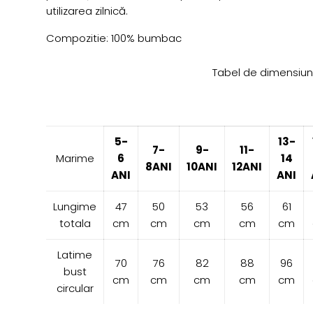
utilizarea zilnică.
Compozitie: 100% bumbac
Tabel de dimensiun
5-
13-
7-
9-
11-
Marime
6
14
8ANI
10ANI
12ANI
ANI
ANI
Lungime
47
50
53
56
61
totala
cm
cm
cm
cm
cm
Latime
70
76
82
88
96
bust
cm
cm
cm
cm
cm
circular