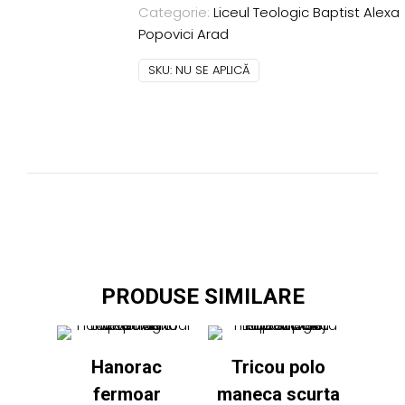
maneca
Categorie:
Liceul Teologic Baptist Alexa
scurta
Popovici Arad
Lic.Teologic
Baptist
SKU:
NU SE APLICĂ
Alexa
Popovici
ivory
PRODUSE SIMILARE
Hanorac
Tricou polo
fermoar
maneca scurta