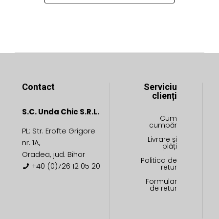
alese
alese
în
în
pagina
pagina
produsului.
produsului.
Contact
Serviciu
clienți
S.C. Unda Chic S.R.L.
Cum
cumpăr
PL: Str. Erofte Grigore
Livrare și
nr. 1A,
plăți
Oradea, jud. Bihor
Politica de
+40 (0)726 12 05 20
retur
Formular
de retur