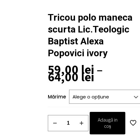
Tricou polo maneca
scurta Lic.Teologic
Baptist Alexa
Popovici ivory
59,00
lei
–
Interval
64,00
lei
de
prețuri:
59,00 lei
Mărime
până
la
64,00 lei
Cantitate
Adaugă in
Tricou
coș
polo