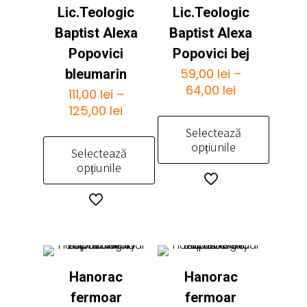
Lic.Teologic
Lic.Teologic
Baptist Alexa
Baptist Alexa
Popovici
Popovici bej
59,00
lei
–
bleumarin
Interval
64,00
lei
111,00
lei
–
de
Interval
125,00
lei
prețuri:
de
Selectează
59,00 lei
prețuri:
opțiunile
Selectează
până
111,00 lei
opțiunile
la
până
Acest
64,00 lei
la
produs
Acest
125,00 lei
are
produs
mai
are
multe
mai
variații.
multe
Opțiunile
Hanorac
Hanorac
variații.
pot
Opțiunile
fermoar
fermoar