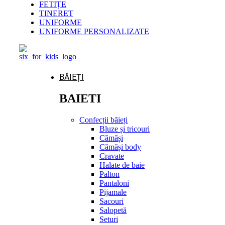
FETIȚE
TINERET
UNIFORME
UNIFORME PERSONALIZATE
BĂIEȚI
BAIETI
Confecții băieți
Bluze și tricouri
Cămăși
Cămăși body
Cravate
Halate de baie
Palton
Pantaloni
Pijamale
Sacouri
Salopetă
Seturi