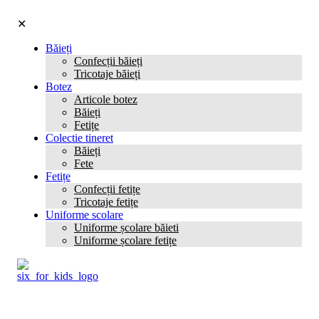
✕
Băieți
Confecții băieți
Tricotaje băieți
Botez
Articole botez
Băieți
Fetițe
Colectie tineret
Băieți
Fete
Fetițe
Confecții fetițe
Tricotaje fetițe
Uniforme scolare
Uniforme școlare băieti
Uniforme școlare fetițe