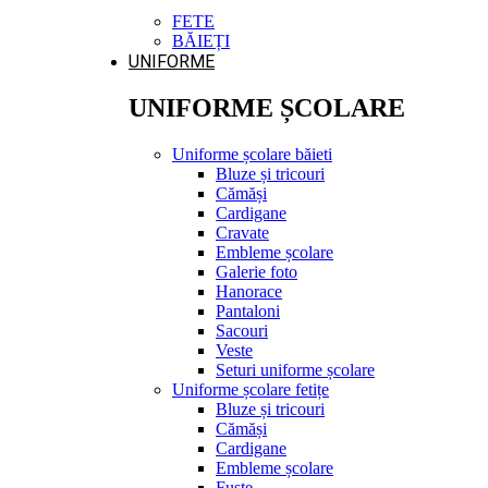
FETE
BĂIEȚI
UNIFORME
UNIFORME ȘCOLARE
Uniforme școlare băieti
Bluze și tricouri
Cămăși
Cardigane
Cravate
Embleme școlare
Galerie foto
Hanorace
Pantaloni
Sacouri
Veste
Seturi uniforme școlare
Uniforme școlare fetițe
Bluze și tricouri
Cămăși
Cardigane
Embleme școlare
Fuste