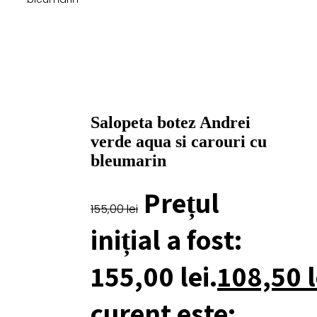
Salopeta botez Andrei
verde aqua si carouri cu
bleumarin
Prețul
155,00
lei
inițial a fost:
155,00 lei.
108,50
l
curent este: