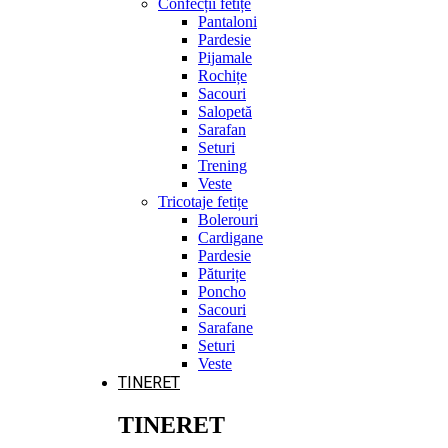
Confecții fetițe
Pantaloni
Pardesie
Pijamale
Rochițe
Sacouri
Salopetă
Sarafan
Seturi
Trening
Veste
Tricotaje fetițe
Bolerouri
Cardigane
Pardesie
Păturițe
Poncho
Sacouri
Sarafane
Seturi
Veste
TINERET
TINERET