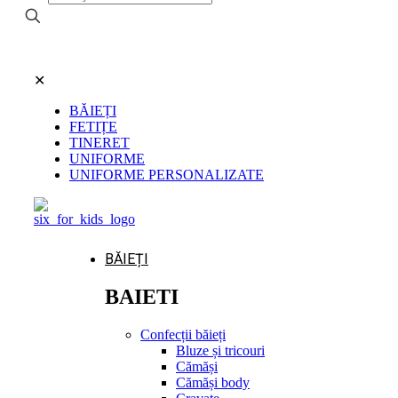
✕
BĂIEȚI
FETIȚE
TINERET
UNIFORME
UNIFORME PERSONALIZATE
BĂIEȚI
BAIETI
Confecții băieți
Bluze și tricouri
Cămăși
Cămăși body