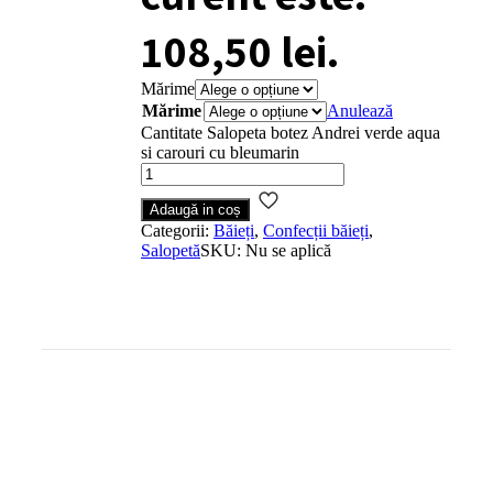
108,50 lei.
Mărime
Mărime
Anulează
Cantitate Salopeta botez Andrei verde aqua
si carouri cu bleumarin
Adaugă in coș
Categorii:
Băieți
,
Confecții băieți
,
Salopetă
SKU:
Nu se aplică