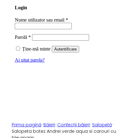
Login
Nume utilizator sau email
*
Parolă
*
Ține-mă minte
Autentificare
Ai uitat parola?
Prima pagină
-
Băieți
-
Confecții băieți
-
Salopetă
-
Salopeta botez Andrei verde aqua si carouri cu
bleumarin