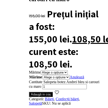
Prețul inițial
155,00
lei
a fost:
155,00 lei.
108,50
l
curent este:
108,50 lei.
Mărime
Mărime
Anulează
Cantitate Salopeta botez Andrei bleu si carouri
cu maro
Adaugă in coș
Categorii:
Băieți
,
Confecții băieți
,
Salopetă
SKU:
Nu se aplică