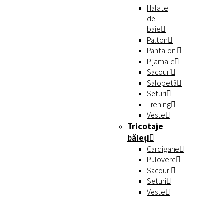
Halate
de
baie
Palton
Pantaloni
Pijamale
Sacouri
Salopetă
Seturi
Trening
Veste
Tricotaje
băieți
Cardigane
Pulovere
Sacouri
Seturi
Veste