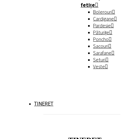
fetițe
Bolerouri
Cardigane
Pardesie
Păturițe
Poncho
Sacouri
Sarafane
Seturi
Veste
TINERET