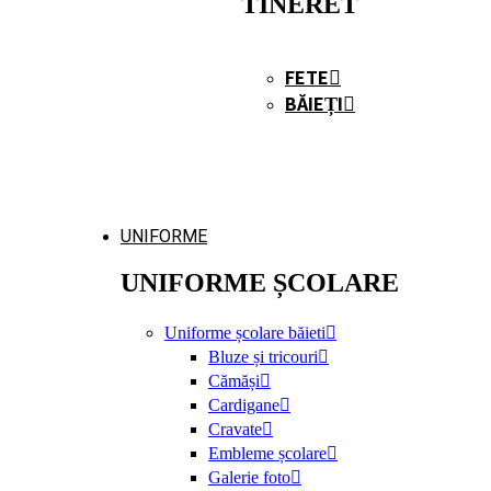
TINERET
FETE
BĂIEȚI
UNIFORME
UNIFORME ȘCOLARE
Uniforme școlare băieti
Bluze și tricouri
Cămăși
Cardigane
Cravate
Embleme școlare
Galerie foto