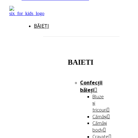
BĂIEȚI
BAIETI
Confecții
băieți
Bluze
și
tricouri
Cămăși
Cămăși
body
Cravate