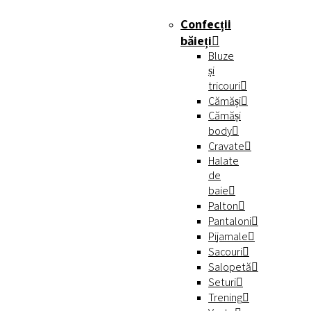
Confecții
băieți
Bluze
și
tricouri
Cămăși
Cămăși
body
Cravate
Halate
de
baie
Palton
Pantaloni
Pijamale
Sacouri
Salopetă
Seturi
Trening