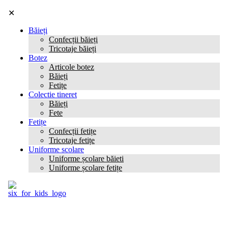
✕
Băieți
Confecții băieți
Tricotaje băieți
Botez
Articole botez
Băieți
Fetițe
Colectie tineret
Băieți
Fete
Fetițe
Confecții fetițe
Tricotaje fetițe
Uniforme scolare
Uniforme școlare băieti
Uniforme școlare fetițe