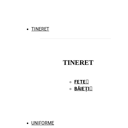
TINERET
TINERET
FETE
BĂIEȚI
UNIFORME