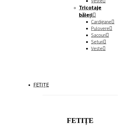
Veste
Tricotaje
băieți
Cardigane
Pulovere
Sacouri
Seturi
Veste
FETIȚE
FETIȚE