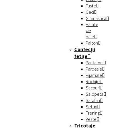
Fuste
Geci
Gimnastică
Halate
de
baie
Palton
Confecții
fetițe
Pantaloni
Pardesie
Pijamale
Rochițe
Sacouri
Salopetă
Sarafan
Seturi
Trening
Veste
Tricotaje