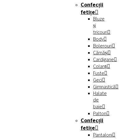
Confecții
fetițe
Bluze
și
tricouri
Body
Bolerouri
Cămăși
Cardigane
Colanți
Fuste
Geci
Gimnastică
Halate
de
baie
Palton
Confecții
fetițe
Pantaloni