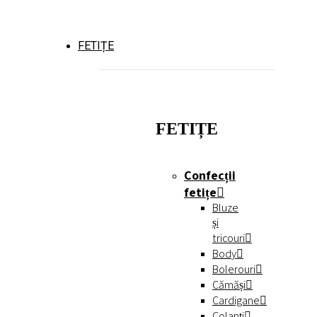
FETIȚE
FETIȚE
Confecții
fetițe
Bluze
și
tricouri
Body
Bolerouri
Cămăși
Cardigane
Colanți