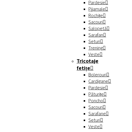
Pardesie
Pijamale
Rochițe
Sacouri
Salopetă
Sarafan
Seturi
Trening
Veste
Tricotaje
fetițe
Bolerouri
Cardigane
Pardesie
Păturițe
Poncho
Sacouri
Sarafane
Seturi
Veste