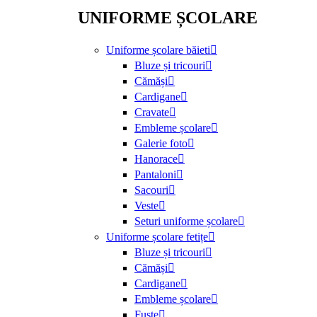
UNIFORME ȘCOLARE
Uniforme școlare băieti
Bluze și tricouri
Cămăși
Cardigane
Cravate
Embleme școlare
Galerie foto
Hanorace
Pantaloni
Sacouri
Veste
Seturi uniforme școlare
Uniforme școlare fetițe
Bluze și tricouri
Cămăși
Cardigane
Embleme școlare
Fuste