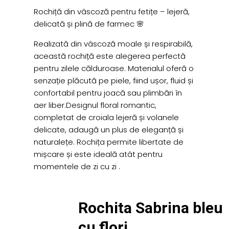
Rochiță din vâscoză pentru fetițe – lejeră,
delicată și plină de farmec 🌸
Realizată din vâscoză moale și respirabilă,
această rochiță este alegerea perfectă
pentru zilele călduroase. Materialul oferă o
senzație plăcută pe piele, fiind ușor, fluid și
confortabil pentru joacă sau plimbări în
aer liber.Designul floral romantic,
completat de croiala lejeră și volanele
delicate, adaugă un plus de eleganță și
naturalețe. Rochița permite libertate de
mișcare și este ideală atât pentru
momentele de zi cu zi .
Rochita Sabrina bleu
cu flori