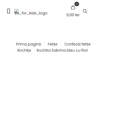
0
0,00 lei
Prima pagină
-
Fetițe
-
Confecții fetițe
-
Rochițe
-
Rochita Sabrina bleu cu flori