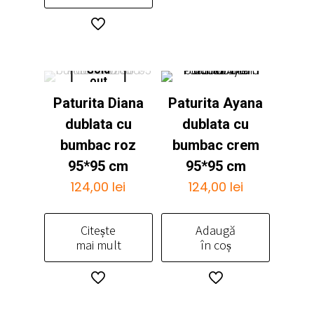
mai
multe
variații.
Opțiunile
Sold
pot
out
fi
Paturita Diana
Paturita Ayana
alese
dublata cu
dublata cu
în
pagina
bumbac roz
bumbac crem
produsului.
95*95 cm
95*95 cm
124,00
lei
124,00
lei
Citește
Adaugă
mai mult
în coș