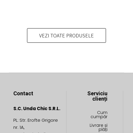
VEZI TOATE PRODUSELE
Contact
Serviciu
clienți
S.C. Unda Chic S.R.L.
Cum
cumpăr
PL: Str. Erofte Grigore
Livrare și
nr. 1A,
plăți