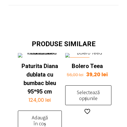
PRODUSE SIMILARE
REDUCERI
Paturita Diana
Bolero Teea
Prețul
Prețul
39,20
lei
dublata cu
56,00
lei
inițial
curent
bumbac bleu
a
este:
95*95 cm
Selectează
fost:
39,20 lei
opțiunile
124,00
lei
56,00 lei.
Acest
produs
Adaugă
în coș
are