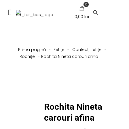
0
0,00 lei
Prima pagină
-
Fetițe
-
Confecții fetițe
-
Rochițe
-
Rochita Nineta carouri afina
Rochita Nineta
carouri afina