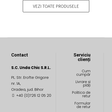
fi
pot
VEZI TOATE PRODUSELE
alese
fi
în
alese
pagina
în
produsului.
pagina
produsului.
Contact
Serviciu
clienți
S.C. Unda Chic S.R.L.
Cum
cumpăr
PL: Str. Erofte Grigore
Livrare și
nr. 1A,
plăți
Oradea, jud. Bihor
Politica de
+40 (0)726 12 05 20
retur
Formular
de retur