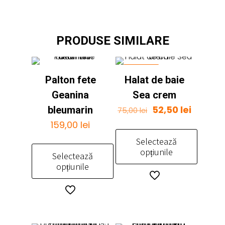
PRODUSE SIMILARE
REDUCERI
Palton fete
Halat de baie
Geanina
Sea crem
Prețul
52,50
lei
Prețul
bleumarin
75,00
lei
inițial
curent
159,00
lei
a
este:
Selectează
fost:
52,50 le
opțiunile
Selectează
75,00 lei.
opțiunile
Acest
produs
Acest
are
produs
mai
are
multe
mai