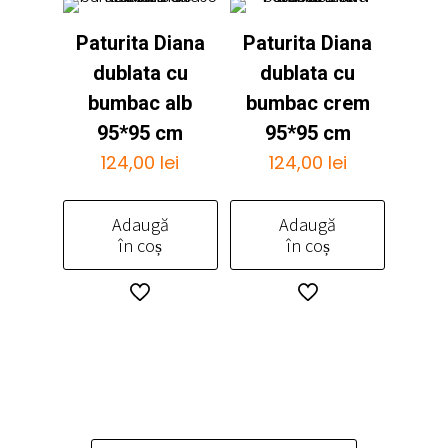
variații.
multe
Paturita Diana
Paturita Diana
Opțiunile
variații.
pot
Opțiunile
dublata cu
dublata cu
fi
pot
bumbac alb
bumbac crem
alese
fi
95*95 cm
95*95 cm
în
alese
124,00
lei
124,00
lei
pagina
în
produsului.
pagina
produsului.
Adaugă
Adaugă
în coș
în coș