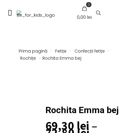
0
0,00 lei
Prima pagină
-
Fetițe
-
Confecții fetițe
-
Rochițe
-
Rochita Emma bej
Rochita Emma bej
69,30
lei
–
72,80
lei
Interval