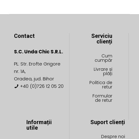
pagina
pagina
produsului.
produsului.
Contact
Serviciu
clienți
S.C. Unda Chic S.R.L.
Cum
cumpăr
PL: Str. Erofte Grigore
Livrare și
nr. 1A,
plăți
Oradea, jud. Bihor
Politica de
+40 (0)726 12 05 20
retur
Formular
de retur
Informații
Suport clienți
utile
Despre noi