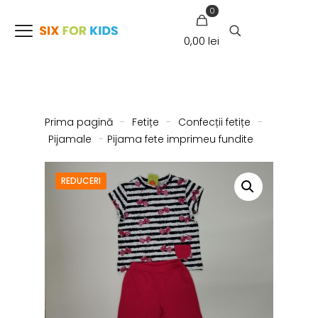
0
0,00 lei
Prima pagină
-
Fetițe
-
Confecții fetițe
-
Pijamale
-
Pijama fete imprimeu fundite
REDUCERI