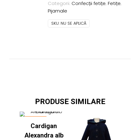
Categorii:
Confecții fetițe
,
Fetițe
,
fundite
Pijamale
SKU:
NU SE APLICĂ
PRODUSE SIMILARE
REDUCERI
Cardigan
Alexandra alb