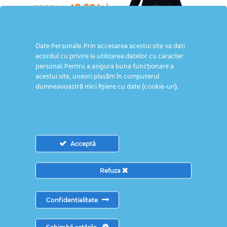
Prețul
Prețul
48,30
lei
69,00
lei
inițial
curent
a
este:
Selectează
fost:
48,30 lei.
Date Personale. Prin accesarea acestui site va dati
Palton fete
opțiunile
69,00 lei.
acordul cu privire la utilizarea datelor cu caracter
Geanina
personal. Pentru a asigura buna funcționare a
Acest
acestui site, uneori plasăm în computerul
bleumarin
produs
dumneavoastră mici fișiere cu date (cookie-uri).
159,00
lei
are
mai
multe
Selectează
variații.
opțiunile
Opțiunile
Acceptă
Acest
pot
produs
fi
Refuza
are
alese
mai
în
Confidentialitate
multe
pagina
REDUCERI
REDUCERI
Rochita Simona
Rochita Simona
variații.
produsului.
Schimbă setările