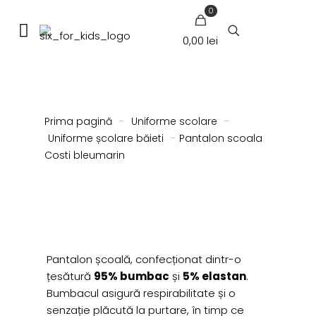
0
0,00 lei
Prima pagină
-
Uniforme scolare
-
Uniforme școlare băieti
-
Pantalon scoala
Costi bleumarin
Pantalon școală, confecționat dintr-o
țesătură
95% bumbac
și
5% elastan
.
Bumbacul asigură respirabilitate și o
senzație plăcută la purtare, în timp ce