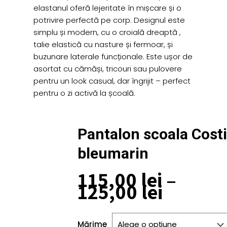
elastanul oferă lejeritate în mișcare și o
potrivire perfectă pe corp. Designul este
simplu și modern, cu o croială dreaptă ,
talie elastică cu nasture și fermoar, și
buzunare laterale funcționale. Este ușor de
asortat cu cămăși, tricouri sau pulovere
pentru un look casual, dar îngrijit – perfect
pentru o zi activă la școală.
Pantalon scoala Costi
bleumarin
115,00
lei
–
Interva
125,00
lei
de
prețuri
Mărime