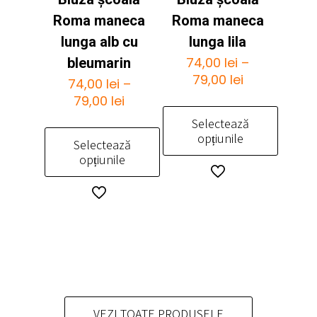
variații.
variații.
Opțiunile
Opțiunile
Roma maneca
Roma maneca
pot
pot
lunga alb cu
lunga lila
fi
fi
74,00
lei
–
bleumarin
alese
alese
Interval
79,00
lei
74,00
lei
–
în
în
de
Interval
79,00
lei
pagina
pagina
prețuri:
de
produsului.
produsului.
Selectează
74,00 lei
prețuri:
opțiunile
Selectează
până
74,00 lei
opțiunile
la
până
Acest
79,00 lei
la
produs
Acest
79,00 lei
are
produs
mai
are
multe
mai
variații.
multe
Opțiunile
variații.
pot
Opțiunile
fi
pot
VEZI TOATE PRODUSELE