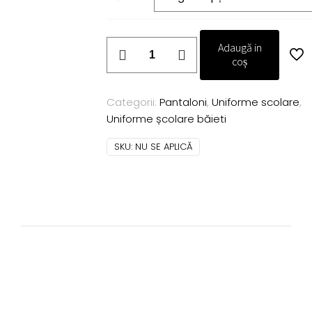
115,00 
până
la
125,00 
Cantitate
Adaugă in
Pantalon
coș
scoala
Costi
Categorii:
Pantaloni
,
Uniforme scolare
,
bleumarin
Uniforme școlare băieti
SKU:
NU SE APLICĂ