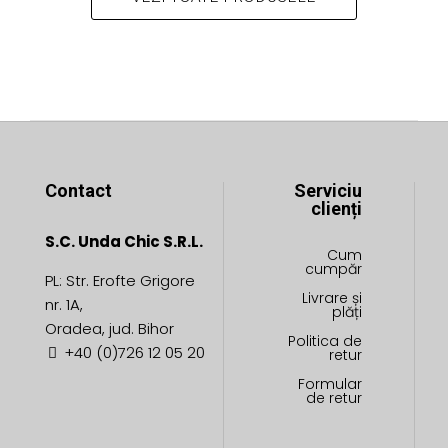
alese
fi
în
alese
pagina
în
produsului.
pagina
produsului.
Contact
Serviciu
clienți
S.C. Unda Chic S.R.L.
Cum
cumpăr
PL: Str. Erofte Grigore
Livrare și
nr. 1A,
plăți
Oradea, jud. Bihor
Politica de
+40 (0)726 12 05 20
retur
Formular
de retur