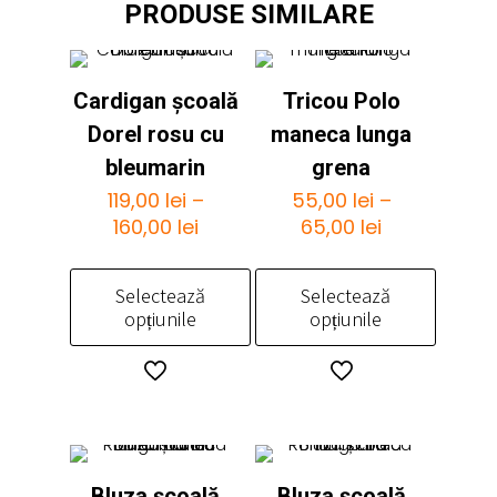
PRODUSE SIMILARE
Cardigan școală
Tricou Polo
Dorel rosu cu
maneca lunga
bleumarin
grena
119,00
lei
–
55,00
lei
–
Interval
Interval
160,00
lei
65,00
lei
de
de
prețuri:
prețuri:
Selectează
Selectează
119,00 lei
55,00 lei
opțiunile
opțiunile
până
până
la
la
Acest
Acest
160,00 lei
65,00 lei
produs
produs
are
are
mai
mai
multe
multe
Bluza școală
Bluza școală