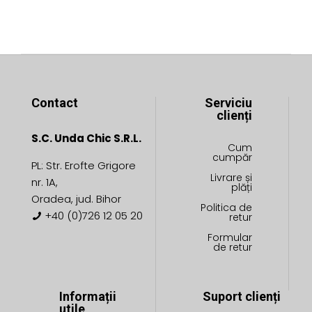
în
în
pagina
pagina
produsului.
produsului.
Contact
Serviciu
clienți
S.C. Unda Chic S.R.L.
Cum
cumpăr
PL: Str. Erofte Grigore
Livrare și
nr. 1A,
plăți
Oradea, jud. Bihor
Politica de
+40 (0)726 12 05 20
retur
Formular
de retur
Informații
Suport clienți
utile