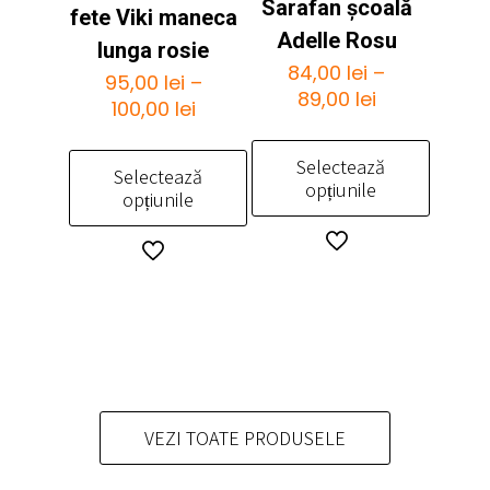
Sarafan școală
fete Viki maneca
Adelle Rosu
lunga rosie
84,00
lei
–
95,00
lei
–
Interval
89,00
lei
Interval
100,00
lei
de
de
prețuri:
prețuri:
Selectează
84,00 lei
Selectează
95,00 lei
opțiunile
opțiunile
până
până
la
Acest
la
Acest
89,00 lei
produs
100,00 lei
produs
are
are
mai
mai
multe
multe
variații.
variații.
Opțiunile
Opțiunile
pot
pot
VEZI TOATE PRODUSELE
fi
fi
alese
alese