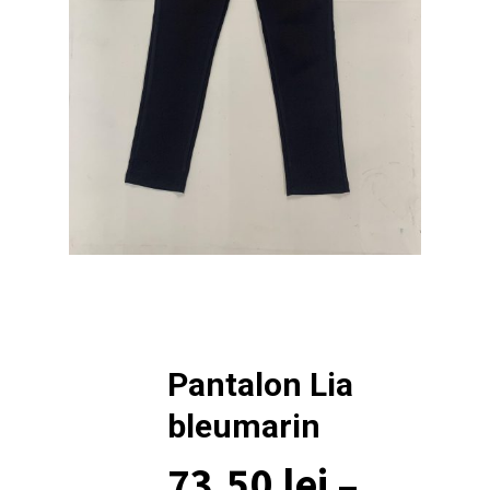
Pantalon Lia
bleumarin
73,50
lei
–