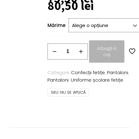
Interval
80,50
lei
de
prețuri:
73,50 lei
Mărime
până
la
80,50 le
Cantitate
Adaugă in
Pantalon
coș
Lia
bleumarin
Categorii:
Confecții fetițe
,
Pantaloni
,
Pantaloni
,
Uniforme școlare fetițe
SKU:
NU SE APLICĂ