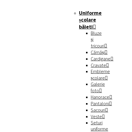
Uniforme
școlare
băieti
Bluze
și
tricouri
Cămăși
Cardigane
Cravate
Embleme
școlare
Galerie
foto
Hanorace
Pantaloni
Sacouri
Veste
Seturi
uniforme