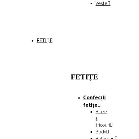
Veste
FETIȚE
FETIȚE
Confecții
fetițe
Bluze
și
tricouri
Body
Bolerouri