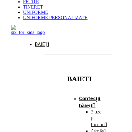
FETIȚE
TINERET
UNIFORME
UNIFORME PERSONALIZATE
BĂIEȚI
BAIETI
Confecții
băieți
Bluze
și
tricouri
Cămăși