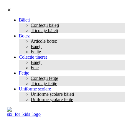
✕
Băieți
Confecții băieți
Tricotaje băieți
Botez
Articole botez
Băieți
Fetițe
Colectie tineret
Băieți
Fete
Fetițe
Confecții fetițe
Tricotaje fetițe
Uniforme scolare
Uniforme școlare băieti
Uniforme școlare fetițe