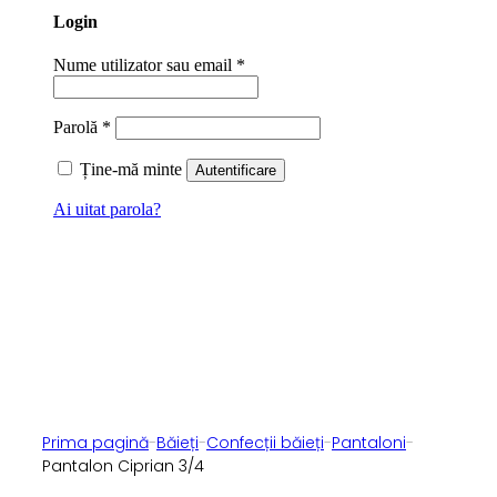
Login
Nume utilizator sau email
*
Parolă
*
Ține-mă minte
Autentificare
Ai uitat parola?
Prima pagină
-
Băieți
-
Confecții băieți
-
Pantaloni
-
Pantalon Ciprian 3/4