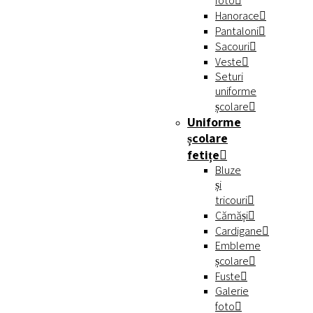
foto
Hanorace
Pantaloni
Sacouri
Veste
Seturi
uniforme
școlare
Uniforme
școlare
fetițe
Bluze
și
tricouri
Cămăși
Cardigane
Embleme
școlare
Fuste
Galerie
foto