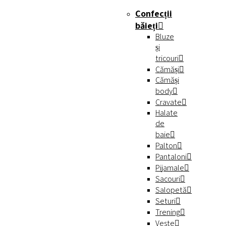
Confecții
băieți
Bluze
și
tricouri
Cămăși
Cămăși
body
Cravate
Halate
de
baie
Palton
Pantaloni
Pijamale
Sacouri
Salopetă
Seturi
Trening
Veste