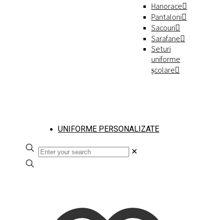
Hanorace
Pantaloni
Sacouri
Sarafane
Seturi
uniforme
școlare
UNIFORME PERSONALIZATE
✕