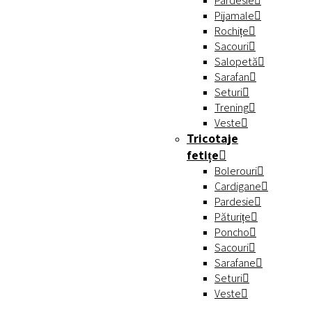
Pardesie
Pijamale
Rochițe
Sacouri
Salopetă
Sarafan
Seturi
Trening
Veste
Tricotaje
fetițe
Bolerouri
Cardigane
Pardesie
Păturițe
Poncho
Sacouri
Sarafane
Seturi
Veste