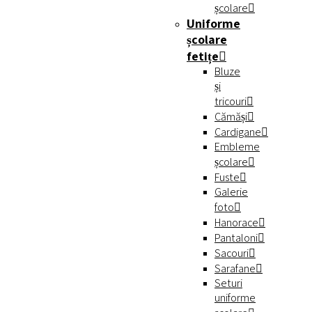
școlare
Uniforme
școlare
fetițe
Bluze
și
tricouri
Cămăși
Cardigane
Embleme
școlare
Fuste
Galerie
foto
Hanorace
Pantaloni
Sacouri
Sarafane
Seturi
uniforme