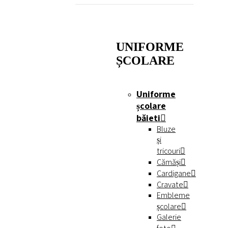
UNIFORME
ȘCOLARE
Uniforme
școlare
băieti
Bluze
și
tricouri
Cămăși
Cardigane
Cravate
Embleme
școlare
Galerie