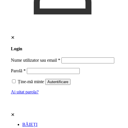
✕
Login
Nume utilizator sau email
*
Parolă
*
Ține-mă minte
Autentificare
Ai uitat parola?
✕
BĂIEȚI