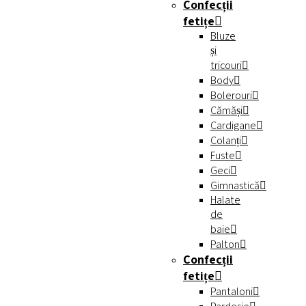
Confecții
fetițe
Bluze
și
tricouri
Body
Bolerouri
Cămăși
Cardigane
Colanți
Fuste
Geci
Gimnastică
Halate
de
baie
Palton
Confecții
fetițe
Pantaloni