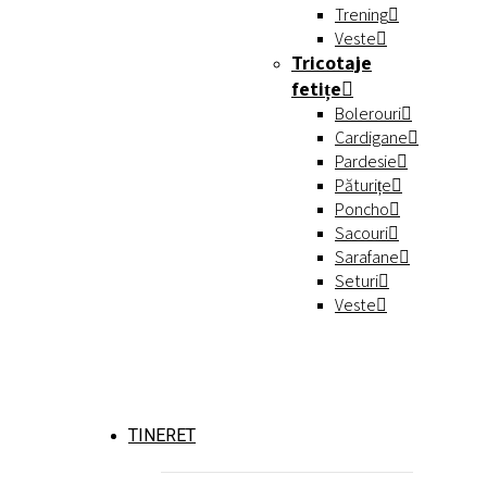
Trening
Veste
Tricotaje
fetițe
Bolerouri
Cardigane
Pardesie
Păturițe
Poncho
Sacouri
Sarafane
Seturi
Veste
TINERET