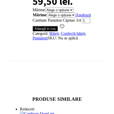
59,50 lei.
Mărime
Mărime
Anulează
Cantitate Pantalon Ciprian 3/4
Adaugă in coș
Categorii:
Băieți
,
Confecții băieți
,
Pantaloni
SKU:
Nu se aplică
PRODUSE SIMILARE
Reduceri