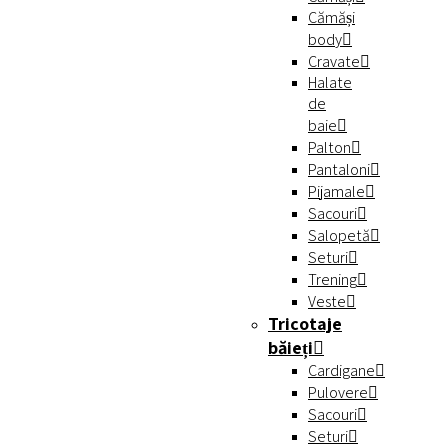
Cămăși
body
Cravate
Halate
de
baie
Palton
Pantaloni
Pijamale
Sacouri
Salopetă
Seturi
Trening
Veste
Tricotaje
băieți
Cardigane
Pulovere
Sacouri
Seturi