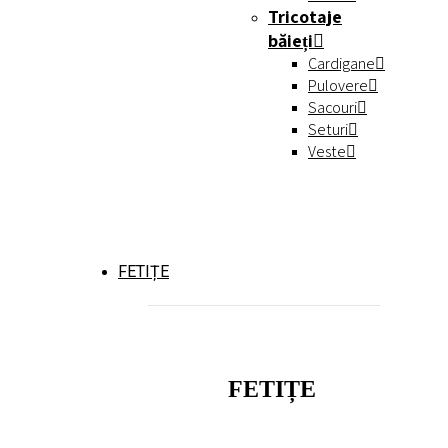
Tricotaje
băieți
Cardigane
Pulovere
Sacouri
Seturi
Veste
FETIȚE
FETIȚE