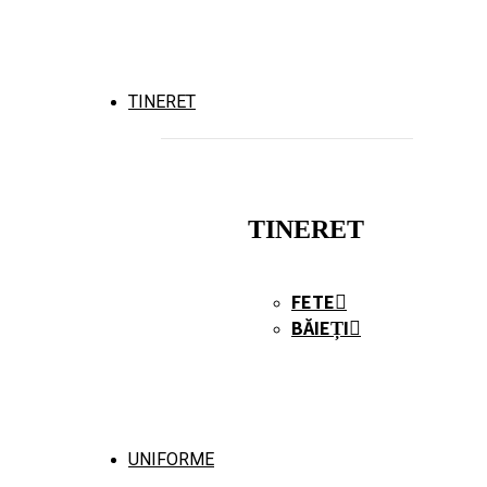
TINERET
TINERET
FETE
BĂIEȚI
UNIFORME