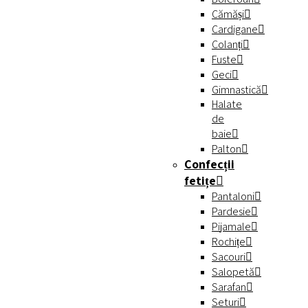
Cămăși
Cardigane
Colanți
Fuste
Geci
Gimnastică
Halate
de
baie
Palton
Confecții
fetițe
Pantaloni
Pardesie
Pijamale
Rochițe
Sacouri
Salopetă
Sarafan
Seturi