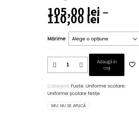
105,00
lei
–
Interva
110,00
lei
de
prețuri
105,00 
Mărime
până
la
110,00 
Cantitate
Adaugă in
Fusta
coș
școală
Diana
Categorii:
Fuste
,
Uniforme scolare
,
neagra
Uniforme școlare fetițe
SKU:
NU SE APLICĂ