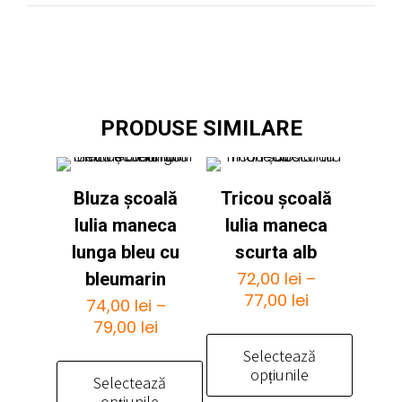
PRODUSE SIMILARE
Bluza școală
Tricou școală
Iulia maneca
Iulia maneca
lunga bleu cu
scurta alb
72,00
lei
–
bleumarin
Interval
77,00
lei
74,00
lei
–
de
Interval
79,00
lei
prețuri:
de
Selectează
72,00 lei
prețuri:
opțiunile
Selectează
până
74,00 lei
opțiunile