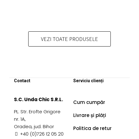
multe
mai
variații.
multe
Opțiunile
variații.
pot
Opțiunile
fi
pot
VEZI TOATE PRODUSELE
alese
fi
în
alese
pagina
în
produsului.
pagina
produsului.
Contact
Serviciu clienți
S.C. Unda Chic S.R.L.
Cum cumpăr
PL: Str. Erofte Grigore
Livrare și plăți
nr. 1A,
Oradea, jud. Bihor
Politica de retur
+40 (0)726 12 05 20