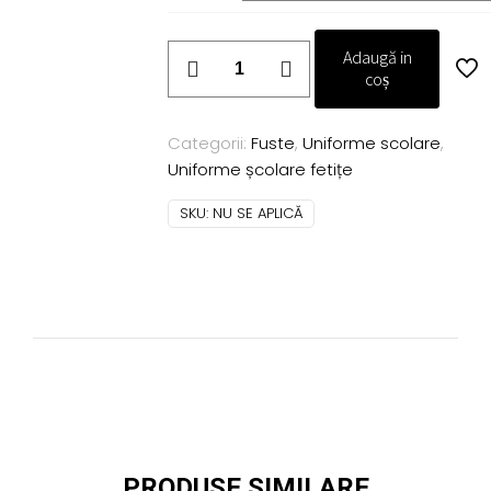
până
la
74,00 lei
Cantitate
Adaugă in
Fusta
coș
școală
Adelle
Categorii:
Fuste
,
Uniforme scolare
,
rosie
Uniforme școlare fetițe
SKU:
NU SE APLICĂ
PRODUSE SIMILARE