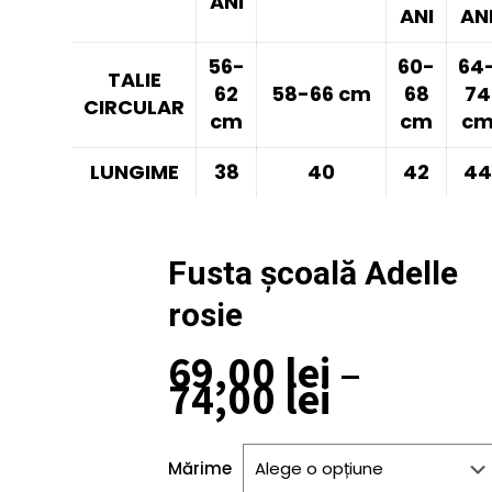
ANI
ANI
AN
56-
60-
64
TALIE
62
58-66 cm
68
74
CIRCULAR
cm
cm
c
LUNGIME
38
40
42
44
Fusta școală Adelle
rosie
69,00
lei
–
Interval
74,00
lei
de
prețuri:
69,00 lei
Mărime