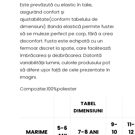
Este prevăzută cu elastic în talie,
asigurând confort și
ajustabilitate(conform tabelului de
dimensiuni). Banda elastică permite fustei
să se muleze perfect pe corp, fără a crea
disconfort. Fusta este echipată cu un
fermoar discret la spate, care facilitează
îmbrăcarea și dezbrăcarea. Datorită
variabilității luminii, culorile produsului pot
să difere ușor față de cele prezentate în
imagini.
Compozitie:100%poliester
TABEL
DIMENSIUNI
9-
11-
5-6
MARIME
7-8 ANI
10
12