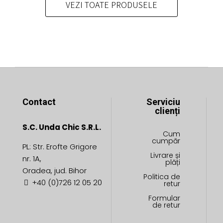
pot
pot
VEZI TOATE PRODUSELE
fi
fi
alese
alese
în
în
pagina
pagina
produsului.
produsului.
Contact
Serviciu
clienți
S.C. Unda Chic S.R.L.
Cum
cumpăr
PL: Str. Erofte Grigore
Livrare și
nr. 1A,
plăți
Oradea, jud. Bihor
Politica de
+40 (0)726 12 05 20
retur
Formular
de retur