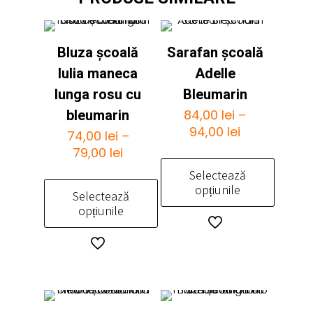
Bluza școală
Sarafan școală
Iulia maneca
Adelle
lunga rosu cu
Bleumarin
84,00
lei
–
bleumarin
Interval
94,00
lei
74,00
lei
–
de
Interval
79,00
lei
prețuri:
de
Selectează
84,00 lei
prețuri:
opțiunile
Selectează
până
74,00 lei
opțiunile
la
până
Acest
94,00 lei
la
produs
Acest
79,00 lei
are
produs
mai
are
multe
mai
variații.
multe