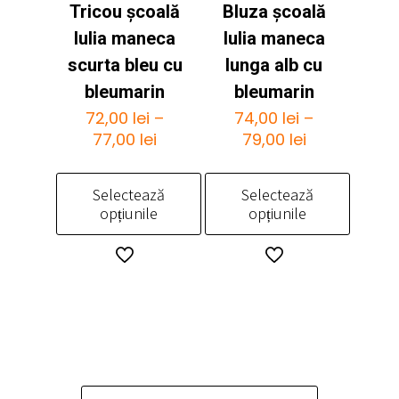
Opțiunile
Tricou școală
Bluza școală
variații.
pot
Opțiunile
Iulia maneca
Iulia maneca
fi
pot
scurta bleu cu
lunga alb cu
alese
fi
bleumarin
bleumarin
în
alese
pagina
72,00
lei
–
74,00
lei
–
în
Interval
Interval
produsului.
77,00
lei
79,00
lei
pagina
de
de
produsului.
prețuri:
prețuri:
Selectează
Selectează
72,00 lei
74,00 lei
opțiunile
opțiunile
până
până
la
la
Acest
Acest
77,00 lei
79,00 lei
produs
produs
are
are
mai
mai
multe
multe
variații.
variații.
Opțiunile
Opțiunile