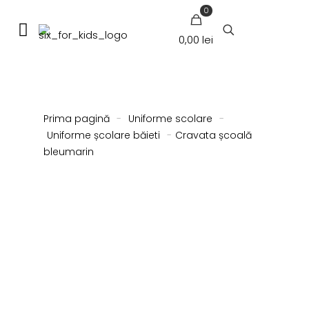
0
0,00 lei
Prima pagină
-
Uniforme scolare
-
Uniforme școlare băieti
-
Cravata școală
bleumarin