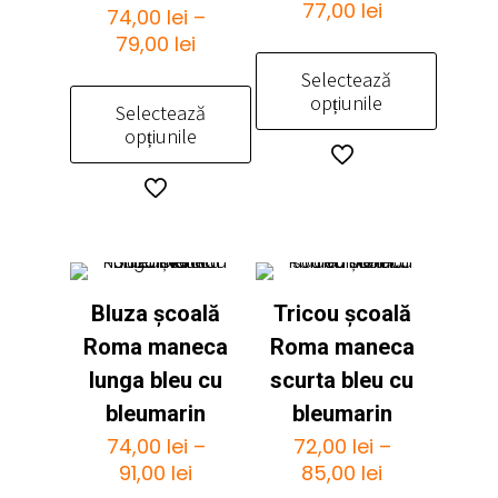
Interval
77,00
lei
74,00
lei
–
de
Interval
79,00
lei
prețuri:
de
Selectează
72,00 lei
prețuri:
opțiunile
Selectează
până
74,00 lei
opțiunile
la
până
Acest
77,00 lei
la
produs
Acest
79,00 lei
are
produs
mai
are
multe
mai
variații.
multe
Opțiunile
Bluza școală
Tricou școală
variații.
pot
Opțiunile
Roma maneca
Roma maneca
fi
pot
lunga bleu cu
scurta bleu cu
alese
fi
bleumarin
bleumarin
în
alese
pagina
74,00
lei
–
72,00
lei
–
în
Interval
Interval
produsului.
91,00
lei
85,00
lei
pagina