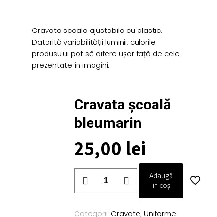
Cravata scoala ajustabila cu elastic.
Datorită variabilității luminii, culorile
produsului pot să difere ușor față de cele
prezentate în imagini.
Cravata școală
bleumarin
25,00
lei
Cantitate
Adaugă
Cravata
in coș
școală
bleumarin
Categorii:
Cravate
,
Uniforme