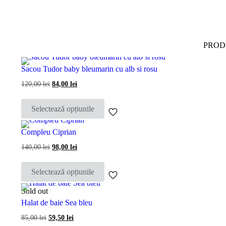
PROD
Sacou Tudor baby bleumarin cu alb si rosu
120,00
lei
Prețul
84,00
lei
Prețul
inițial
curent
Acest
a
este:
produs
fost:
84,00 lei.
Selectează opțiunile
are
120,00 lei.
mai
multe
Compleu Ciprian
variații.
Opțiunile
140,00
lei
Prețul
98,00
lei
Prețul
pot
inițial
curent
Acest
fi
a
este:
produs
fost:
98,00 lei.
alese
Selectează opțiunile
are
140,00 lei.
în
mai
pagina
multe
Sold out
produsului.
variații.
Halat de baie Sea bleu
Opțiunile
pot
85,00
lei
Prețul
59,50
lei
Prețul
fi
inițial
curent