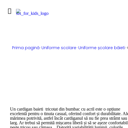
Prima pagină
-
Uniforme scolare
-
Uniforme școlare băieti
-
Un cardigan baieti tricotat din bumbac cu acril este o opțiune
excelentă pentru o tinuta casual, oferind confort și durabilitate. Al
mărimea potrivită, astfel încât cardiganul să nu fie prea strâmt sau
larg. Ar trebui să permită mișcarea liberă și să se așeze confortabil
peste tricou sau cămașa . Datorită variabilității luminii, culorile