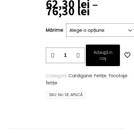
62,30
lei
–
Interval
76,30
lei
de
prețuri:
62,30 lei
Mărime
până
la
76,30 lei
Cantitate
Adaugă in
Cardigan
coș
Alexandra
alb
Categorii:
Cardigane
,
Fetițe
,
Tricotaje
fetițe
SKU:
NU SE APLICĂ