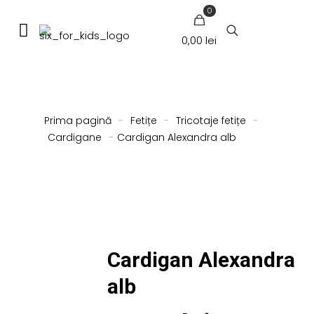
0
0,00 lei
Prima pagină
-
Fetițe
-
Tricotaje fetițe
-
Cardigane
-
Cardigan Alexandra alb
Cardigan Alexandra
alb