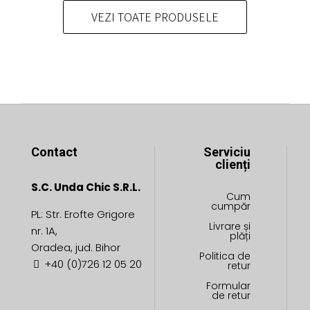
fi
pot
VEZI TOATE PRODUSELE
alese
fi
în
alese
pagina
în
produsului.
pagina
produsului.
Contact
Serviciu
clienți
S.C. Unda Chic S.R.L.
Cum
cumpăr
PL: Str. Erofte Grigore
Livrare și
nr. 1A,
plăți
Oradea, jud. Bihor
Politica de
+40 (0)726 12 05 20
retur
Formular
de retur