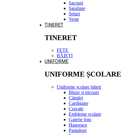
Sacouri
Sarafane
Seturi
Veste
TINERET
TINERET
FETE
BĂIEȚI
UNIFORME
UNIFORME ȘCOLARE
Uniforme școlare băieti
Bluze și tricouri
Cămăși
Cardigane
Cravate
Embleme școlare
Galerie foto
Hanorace
Pantaloni