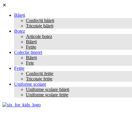
✕
Băieți
Confecții băieți
Tricotaje băieți
Botez
Articole botez
Băieți
Fetițe
Colectie tineret
Băieți
Fete
Fetițe
Confecții fetițe
Tricotaje fetițe
Uniforme scolare
Uniforme școlare băieti
Uniforme școlare fetițe