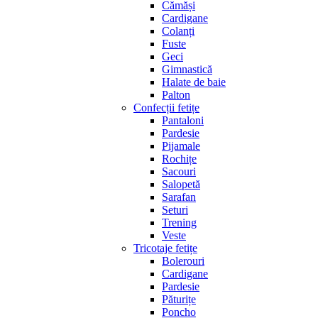
Cămăși
Cardigane
Colanți
Fuste
Geci
Gimnastică
Halate de baie
Palton
Confecții fetițe
Pantaloni
Pardesie
Pijamale
Rochițe
Sacouri
Salopetă
Sarafan
Seturi
Trening
Veste
Tricotaje fetițe
Bolerouri
Cardigane
Pardesie
Păturițe
Poncho