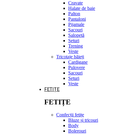
Cravate
Halate de baie
Palton
Pantaloni
Pijamale
Sacouri
Salopetă
Seturi
Trening
Veste
Tricotaje băieți
Cardigane
Pulovere
Sacouri
Seturi
Veste
FETIȚE
FETIȚE
Confecții fetițe
Bluze și tricouri
Body
Bolerouri