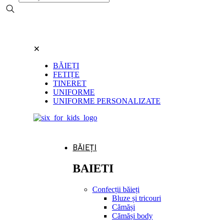
✕
BĂIEȚI
FETIȚE
TINERET
UNIFORME
UNIFORME PERSONALIZATE
BĂIEȚI
BAIETI
Confecții băieți
Bluze și tricouri
Cămăși
Cămăși body