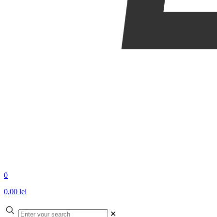
0
0,00 lei
✕