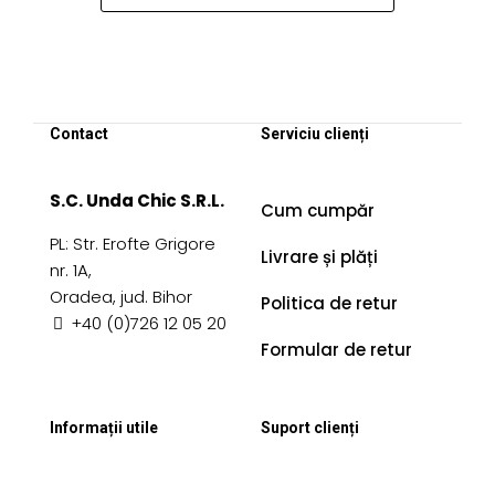
în
pagina
produsului.
Contact
Serviciu clienți
S.C. Unda Chic S.R.L.
Cum cumpăr
PL: Str. Erofte Grigore
Livrare și plăți
nr. 1A,
Oradea, jud. Bihor
Politica de retur
+40 (0)726 12 05 20
Formular de retur
Informații utile
Suport clienți