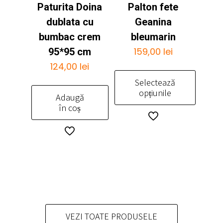
Opțiunile
Paturita Doina
Palton fete
variații.
pot
Opțiunile
dublata cu
Geanina
fi
pot
bumbac crem
bleumarin
alese
fi
159,00
lei
95*95 cm
în
alese
pagina
124,00
lei
în
produsului.
pagina
Selectează
produsului.
opțiunile
Adaugă
în coș
Acest
produs
are
mai
multe
variații.
Opțiunile
pot
fi
VEZI TOATE PRODUSELE
alese