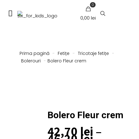
0
0,00 lei
Prima pagină
-
Fetițe
-
Tricotaje fetițe
-
Bolerouri
-
Bolero Fleur crem
Bolero Fleur crem
42,70
lei
–
Interval
46,20
lei