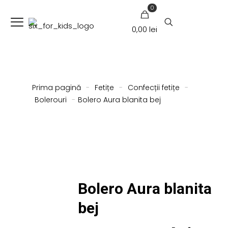
0
0,00 lei
Prima pagină
-
Fetițe
-
Confecții fetițe
-
Bolerouri
-
Bolero Aura blanita bej
Bolero Aura blanita
bej