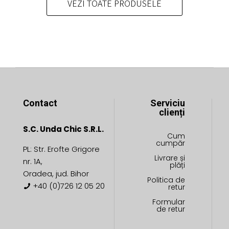
VEZI TOATE PRODUSELE
fi
fi
alese
alese
în
în
pagina
pagina
produsului.
produsului.
Contact
Serviciu
clienți
S.C. Unda Chic S.R.L.
Cum
cumpăr
PL: Str. Erofte Grigore
Livrare și
nr. 1A,
plăți
Oradea, jud. Bihor
Politica de
+40 (0)726 12 05 20
retur
Formular
de retur