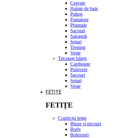
Cravate
Halate de baie
Palton
Pantaloni
Pijamale
Sacouri
Salopetă
Seturi
Trening
Veste
Tricotaje băieți
Cardigane
Pulovere
Sacouri
Seturi
Veste
FETIȚE
FETIȚE
Confecții fetițe
Bluze și tricouri
Body
Bolerouri