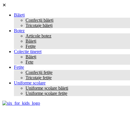
✕
Băieți
Confecții băieți
Tricotaje băieți
Botez
Articole botez
Băieți
Fetițe
Colectie tineret
Băieți
Fete
Fetițe
Confecții fetițe
Tricotaje fetițe
Uniforme scolare
Uniforme școlare băieti
Uniforme școlare fetițe