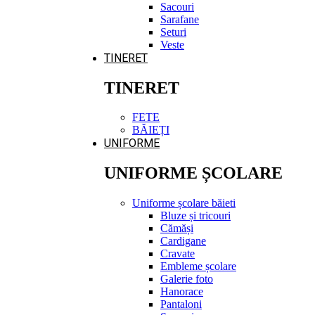
Sacouri
Sarafane
Seturi
Veste
TINERET
TINERET
FETE
BĂIEȚI
UNIFORME
UNIFORME ȘCOLARE
Uniforme școlare băieti
Bluze și tricouri
Cămăși
Cardigane
Cravate
Embleme școlare
Galerie foto
Hanorace
Pantaloni