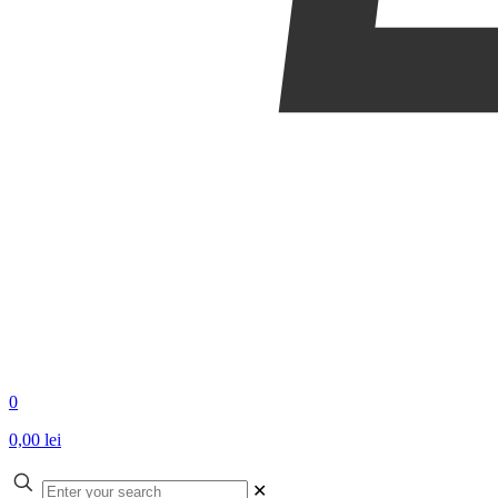
0
0,00 lei
✕