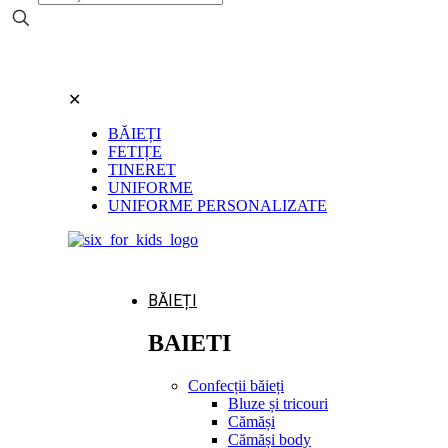
✕
BĂIEȚI
FETIȚE
TINERET
UNIFORME
UNIFORME PERSONALIZATE
BĂIEȚI
BAIETI
Confecții băieți
Bluze și tricouri
Cămăși
Cămăși body