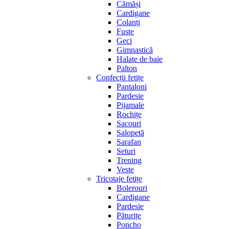
Cămăși
Cardigane
Colanți
Fuste
Geci
Gimnastică
Halate de baie
Palton
Confecții fetițe
Pantaloni
Pardesie
Pijamale
Rochițe
Sacouri
Salopetă
Sarafan
Seturi
Trening
Veste
Tricotaje fetițe
Bolerouri
Cardigane
Pardesie
Păturițe
Poncho