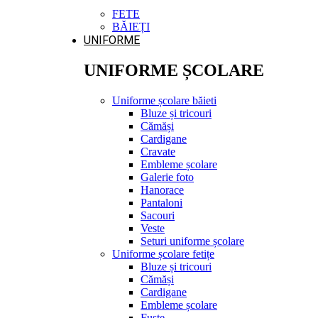
FETE
BĂIEȚI
UNIFORME
UNIFORME ȘCOLARE
Uniforme școlare băieti
Bluze și tricouri
Cămăși
Cardigane
Cravate
Embleme școlare
Galerie foto
Hanorace
Pantaloni
Sacouri
Veste
Seturi uniforme școlare
Uniforme școlare fetițe
Bluze și tricouri
Cămăși
Cardigane
Embleme școlare
Fuste