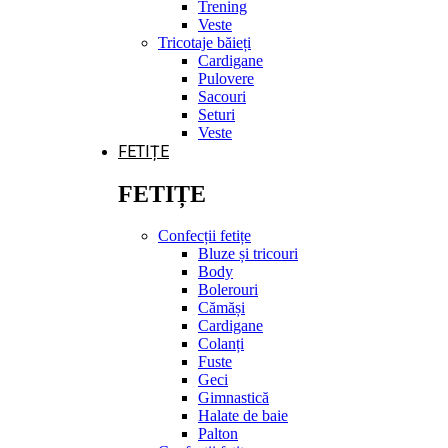
Trening
Veste
Tricotaje băieți
Cardigane
Pulovere
Sacouri
Seturi
Veste
FETIȚE
FETIȚE
Confecții fetițe
Bluze și tricouri
Body
Bolerouri
Cămăși
Cardigane
Colanți
Fuste
Geci
Gimnastică
Halate de baie
Palton