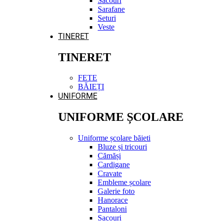
Sacouri
Sarafane
Seturi
Veste
TINERET
TINERET
FETE
BĂIEȚI
UNIFORME
UNIFORME ȘCOLARE
Uniforme școlare băieti
Bluze și tricouri
Cămăși
Cardigane
Cravate
Embleme școlare
Galerie foto
Hanorace
Pantaloni
Sacouri