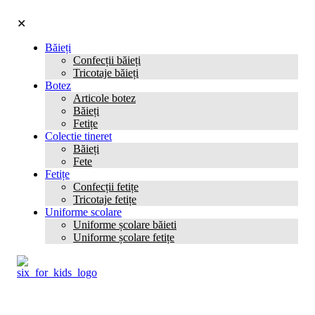
✕
Băieți
Confecții băieți
Tricotaje băieți
Botez
Articole botez
Băieți
Fetițe
Colectie tineret
Băieți
Fete
Fetițe
Confecții fetițe
Tricotaje fetițe
Uniforme scolare
Uniforme școlare băieti
Uniforme școlare fetițe