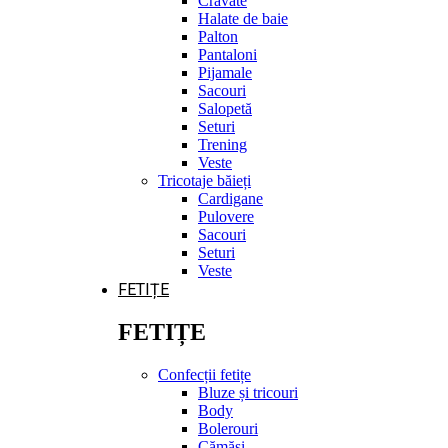
Cravate
Halate de baie
Palton
Pantaloni
Pijamale
Sacouri
Salopetă
Seturi
Trening
Veste
Tricotaje băieți
Cardigane
Pulovere
Sacouri
Seturi
Veste
FETIȚE
FETIȚE
Confecții fetițe
Bluze și tricouri
Body
Bolerouri
Cămăși