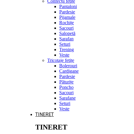
Confecții fetițe
Pantaloni
Pardesie
Pijamale
Rochițe
Sacouri
Salopetă
Sarafan
Seturi
Trening
Veste
Tricotaje fetițe
Bolerouri
Cardigane
Pardesie
Păturițe
Poncho
Sacouri
Sarafane
Seturi
Veste
TINERET
TINERET