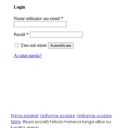
Login
Nume utilizator sau email
*
Parolă
*
Ține-mă minte
Autentificare
Ai uitat parola?
Prima pagină
-
Uniforme scolare
-
Uniforme școlare
fetițe
-
Bluza școală Felicia maneca lunga alba cu
fundita grena