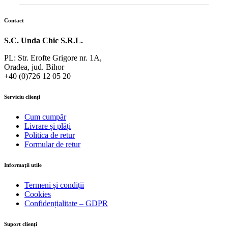
Contact
S.C. Unda Chic S.R.L.
PL: Str. Erofte Grigore nr. 1A,
Oradea, jud. Bihor
+40 (0)726 12 05 20
Serviciu clienți
Cum cumpăr
Livrare și plăți
Politica de retur
Formular de retur
Informații utile
Termeni și condiții
Cookies
Confidențialitate – GDPR
Suport clienți