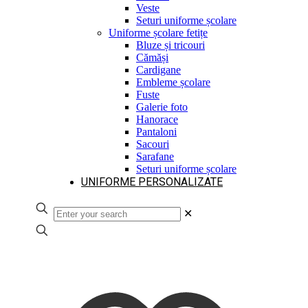
Veste
Seturi uniforme școlare
Uniforme școlare fetițe
Bluze și tricouri
Cămăși
Cardigane
Embleme școlare
Fuste
Galerie foto
Hanorace
Pantaloni
Sacouri
Sarafane
Seturi uniforme școlare
UNIFORME PERSONALIZATE
✕