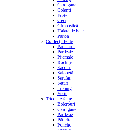
Cardigane
Colanți
Fuste
Geci
Gimnastică
Halate de baie
Palton
Confecții fetițe
Pantaloni
Pardesie
Pijamale
Rochițe
Sacouri
Salopetă
Sarafan
Seturi
Trening
Veste
Tricotaje fetițe
Bolerouri
Cardigane
Pardesie
Păturițe
Poncho