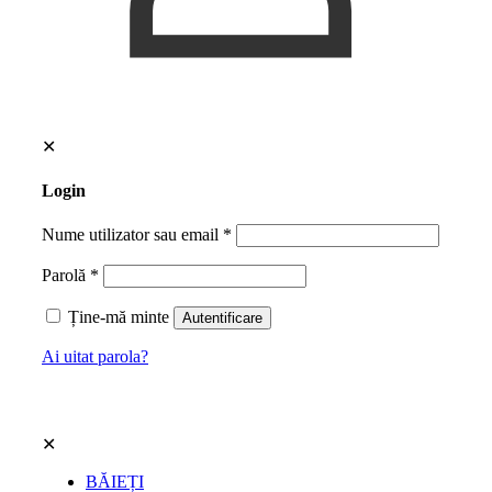
✕
Login
Nume utilizator sau email
*
Parolă
*
Ține-mă minte
Autentificare
Ai uitat parola?
✕
BĂIEȚI