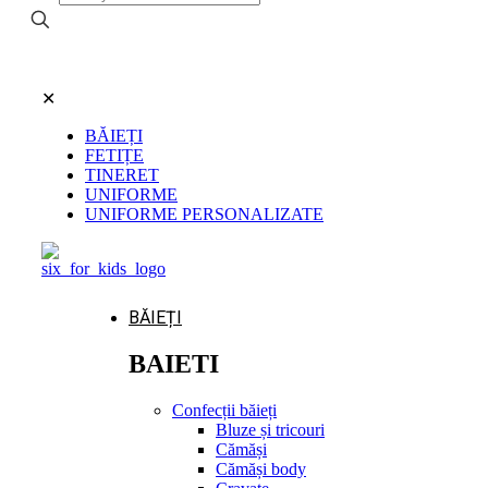
✕
BĂIEȚI
FETIȚE
TINERET
UNIFORME
UNIFORME PERSONALIZATE
BĂIEȚI
BAIETI
Confecții băieți
Bluze și tricouri
Cămăși
Cămăși body