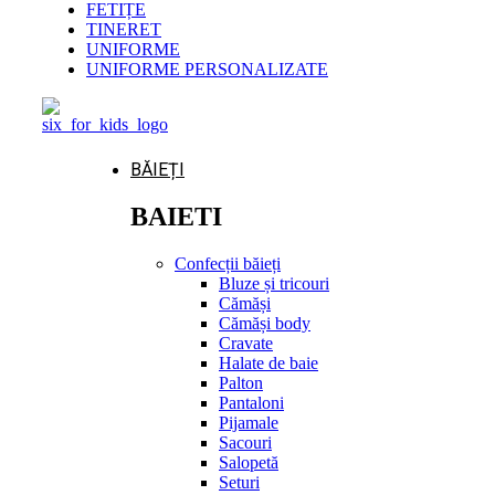
FETIȚE
TINERET
UNIFORME
UNIFORME PERSONALIZATE
BĂIEȚI
BAIETI
Confecții băieți
Bluze și tricouri
Cămăși
Cămăși body
Cravate
Halate de baie
Palton
Pantaloni
Pijamale
Sacouri
Salopetă
Seturi