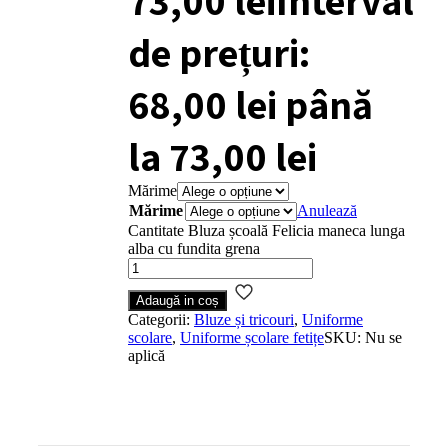
73,00
lei
Interval
de prețuri:
68,00 lei până
la 73,00 lei
Mărime
Mărime
Anulează
Cantitate Bluza școală Felicia maneca lunga
alba cu fundita grena
Adaugă in coș
Categorii:
Bluze și tricouri
,
Uniforme
scolare
,
Uniforme școlare fetițe
SKU:
Nu se
aplică