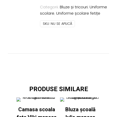
Jessica
Categorii:
Bluze și tricouri
,
Uniforme
maneca
scolare
,
Uniforme școlare fetițe
scurta
alba
SKU:
NU SE APLICĂ
PRODUSE SIMILARE
Camasa scoala
Bluza școală