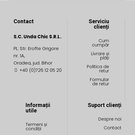
Contact
Serviciu
clienți
S.C. Unda Chic S.R.L.
Cum
cumpăr
PL: Str. Erofte Grigore
Livrare și
nr. 1A,
plăți
Oradea, jud. Bihor
Politica de
+40 (0)726 12 05 20
retur
Formular
de retur
Informații
Suport clienți
utile
Despre noi
Termeni și
Contact
condiții