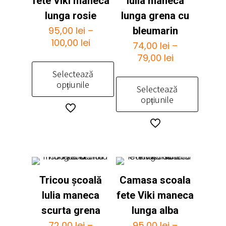
fete Viki maneca
Iulia maneca
lunga rosie
lunga grena cu
95,00
lei
–
bleumarin
Interval
100,00
lei
74,00
lei
–
de
Interval
79,00
lei
prețuri:
de
Selectează
95,00 lei
prețuri:
opțiunile
Selectează
până
74,00 lei
opțiunile
la
până
Acest
100,00 lei
la
produs
Acest
79,00 lei
are
produs
mai
are
multe
mai
variații.
multe
Opțiunile
Tricou școală
Camasa scoala
variații.
pot
Opțiunile
Iulia maneca
fete Viki maneca
fi
pot
scurta grena
lunga alba
alese
fi
72,00
lei
–
95,00
lei
–