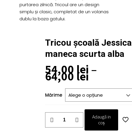
purtarea zilnică. Tricoul are un design
simplu și clasic, completat de un volanas
dublu la baza gatului.
Tricou școală Jessica
maneca scurta alba
54,00
lei
–
Interval
64,00
lei
de
prețuri:
54,00 lei
Mărime
până
la
64,00 lei
Cantitate
Adaugă in
Tricou
coș
școală