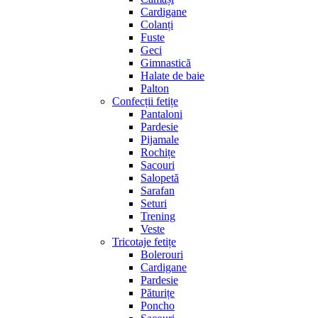
Cardigane
Colanți
Fuste
Geci
Gimnastică
Halate de baie
Palton
Confecții fetițe
Pantaloni
Pardesie
Pijamale
Rochițe
Sacouri
Salopetă
Sarafan
Seturi
Trening
Veste
Tricotaje fetițe
Bolerouri
Cardigane
Pardesie
Păturițe
Poncho