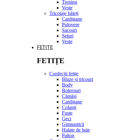
Trening
Veste
Tricotaje băieți
Cardigane
Pulovere
Sacouri
Seturi
Veste
FETIȚE
FETIȚE
Confecții fetițe
Bluze și tricouri
Body
Bolerouri
Cămăși
Cardigane
Colanți
Fuste
Geci
Gimnastică
Halate de baie
Palton