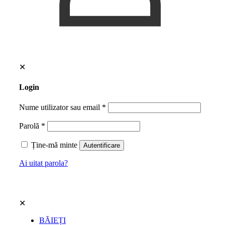
✕
Login
Nume utilizator sau email
*
Parolă
*
Ține-mă minte
Autentificare
Ai uitat parola?
✕
BĂIEȚI