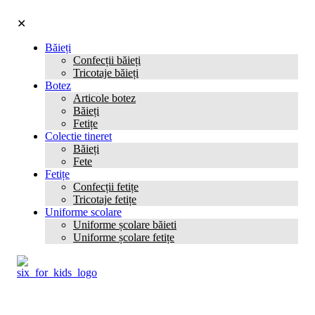
✕
Băieți
Confecții băieți
Tricotaje băieți
Botez
Articole botez
Băieți
Fetițe
Colectie tineret
Băieți
Fete
Fetițe
Confecții fetițe
Tricotaje fetițe
Uniforme scolare
Uniforme școlare băieti
Uniforme școlare fetițe