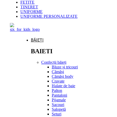
FETIȚE
TINERET
UNIFORME
UNIFORME PERSONALIZATE
BĂIEȚI
BAIETI
Confecții băieți
Bluze și tricouri
Cămăși
Cămăși body
Cravate
Halate de baie
Palton
Pantaloni
Pijamale
Sacouri
Salopetă
Seturi