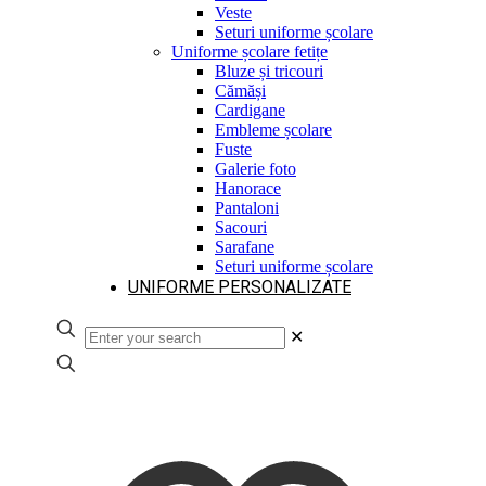
Veste
Seturi uniforme școlare
Uniforme școlare fetițe
Bluze și tricouri
Cămăși
Cardigane
Embleme școlare
Fuste
Galerie foto
Hanorace
Pantaloni
Sacouri
Sarafane
Seturi uniforme școlare
UNIFORME PERSONALIZATE
✕