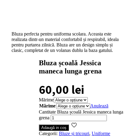
Bluza perfecta pentru uniforma scolara. Aceasta este
realizata dintr-un material confortabil și respirabil, ideala
pentru purtarea zilnică. Bluza are un design simplu și
clasic, completat de un volanas dublu la baza gatului.
Bluza școală Jessica
maneca lunga grena
60,00
lei
Mărime
Mărime
Anulează
Cantitate Bluza școală Jessica maneca lunga
grena
Adaugă in coș
Categorii:
Bluze și tricouri
,
Uniforme