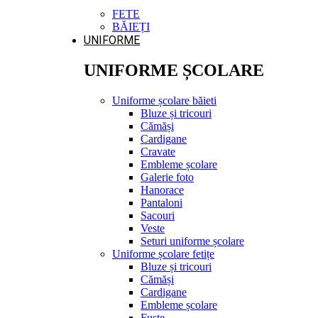
FETE
BĂIEȚI
UNIFORME
UNIFORME ȘCOLARE
Uniforme școlare băieti
Bluze și tricouri
Cămăși
Cardigane
Cravate
Embleme școlare
Galerie foto
Hanorace
Pantaloni
Sacouri
Veste
Seturi uniforme școlare
Uniforme școlare fetițe
Bluze și tricouri
Cămăși
Cardigane
Embleme școlare
Fuste