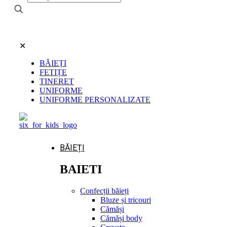
✕
BĂIEȚI
FETIȚE
TINERET
UNIFORME
UNIFORME PERSONALIZATE
BĂIEȚI
BAIETI
Confecții băieți
Bluze și tricouri
Cămăși
Cămăși body