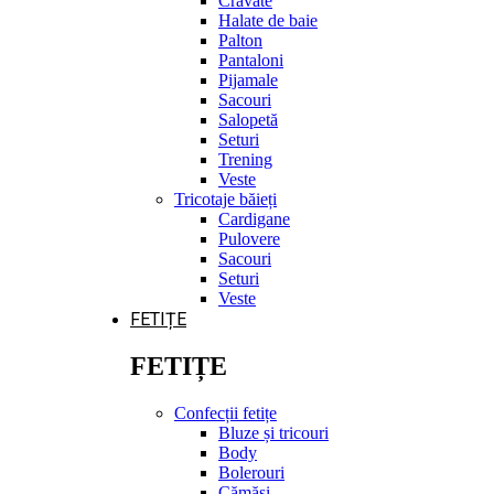
Cravate
Halate de baie
Palton
Pantaloni
Pijamale
Sacouri
Salopetă
Seturi
Trening
Veste
Tricotaje băieți
Cardigane
Pulovere
Sacouri
Seturi
Veste
FETIȚE
FETIȚE
Confecții fetițe
Bluze și tricouri
Body
Bolerouri
Cămăși