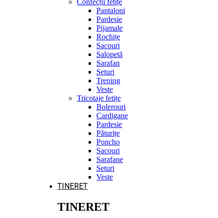
Confecții fetițe
Pantaloni
Pardesie
Pijamale
Rochițe
Sacouri
Salopetă
Sarafan
Seturi
Trening
Veste
Tricotaje fetițe
Bolerouri
Cardigane
Pardesie
Păturițe
Poncho
Sacouri
Sarafane
Seturi
Veste
TINERET
TINERET