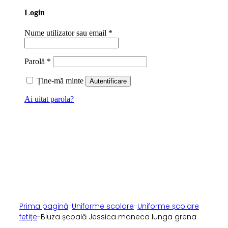
Login
Nume utilizator sau email
*
Parolă
*
Ține-mă minte
Autentificare
Ai uitat parola?
Prima pagină
-
Uniforme scolare
-
Uniforme școlare
fetițe
-
Bluza școală Jessica maneca lunga grena