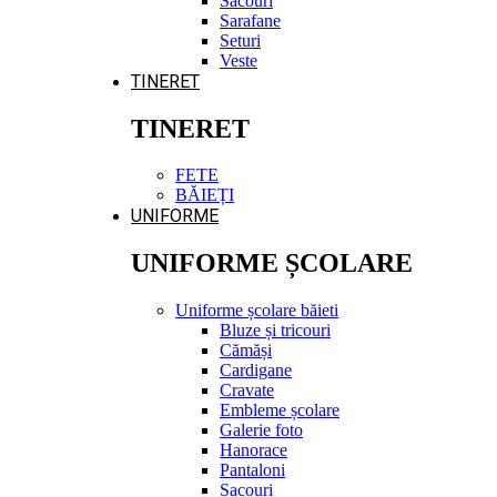
Sacouri
Sarafane
Seturi
Veste
TINERET
TINERET
FETE
BĂIEȚI
UNIFORME
UNIFORME ȘCOLARE
Uniforme școlare băieti
Bluze și tricouri
Cămăși
Cardigane
Cravate
Embleme școlare
Galerie foto
Hanorace
Pantaloni
Sacouri